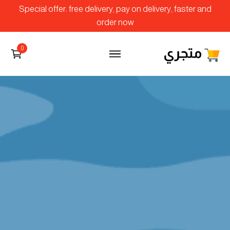
Special offer: free delivery, pay on delivery, faster and
order now
0