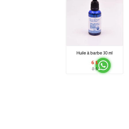
Huile à barbe 30 ml
$ 6
$ 8
:
:
:
00
00
00
00
⚡︎عرض خاص